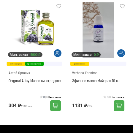
Мин. заказ
5800 ₽
Мин. заказ
0 ₽
оптовая цена
производитель
ремесленник
Алтай Органик
Verbena L'annima
Original Altay Масло виноградное
Эфирное масло Майоран 10 мл
0
0
Нет отзывов
Нет отзывов
304 ₽
1131 ₽
/
/
100 мл
25 г