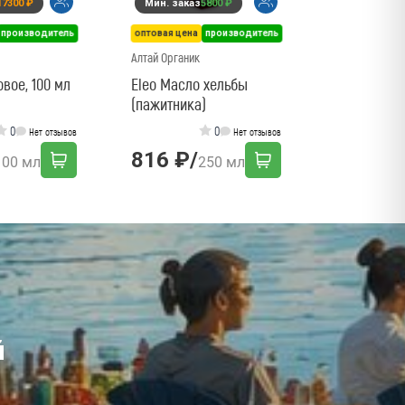
17300 ₽
Мин. заказ
5800 ₽
281 ₽
/
производитель
оптовая цена
производитель
Алтай Органик
вое, 100 мл
Eleo Масло хельбы
(пажитника)
0
0
Нет отзывов
Нет отзывов
816 ₽
/
100 мл
250 мл
й