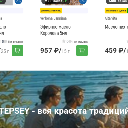
 ₽
Мин. заказ
0 ₽
Мин. заказ
ремесленник
оптовая цена
ma
Verbena L'annima
Altaivita
сло
Эфирное масло
Масло пихто
мл
Королева 5мл
0
0
Нет отзывов
Нет отзывов
/
957 ₽
/
459 ₽
/
25 г
15 г
TEPSEY - вся красота традици