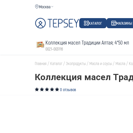
Москва
КАТАЛОГ
МАГАЗИНЫ
Коллекция масел Традиции Алтая; 4*50 мл
0021-003116
Главная
/
Каталог
/
Экопродукты
/
Масла и соусы
/
Масла
/
Ко
Коллекция масел Трад
0 отзывов