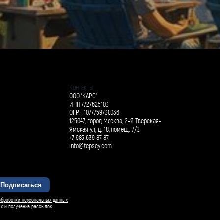
Контакты
ООО "КАРС"
ИНН 7727625103
ОГРН 1077759730036
125047, город Москва, 2-Я Тверская-
Ямская ул, д. 18, помещ. 7/2
+7 985 639 87 87
info@tepsey.com
Подписаться
обработки персональных данных
ых и получение рассылок
.