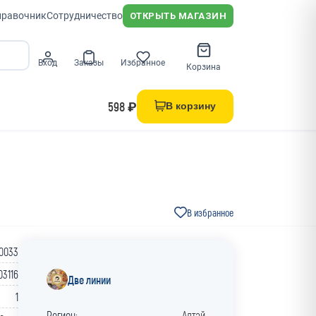
правочник
Сотрудничество
ОТКРЫТЬ МАГАЗИН
Вход
Заказы
Избранное
Корзина
598 ₽
В корзину
В избранное
-0033
03116
Две линии
1
Регион:
Алтай