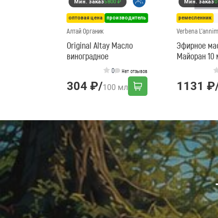
Мин. заказ
5800 ₽
Мин. заказ
0
оптовая цена
производитель
ремесленник
Алтай Органик
Verbena L'anni
Original Altay Масло
Эфирное ма
виноградное
Майоран 10 
0
Нет отзывов
304 ₽
/
1131 ₽
100 мл