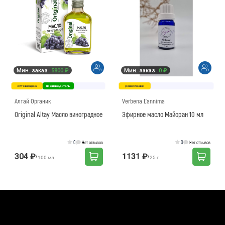
Мин. заказ
5800 ₽
Мин. заказ
0 ₽
оптовая цена
производитель
ремесленник
Алтай Органик
Verbena L'annima
Original Altay Масло виноградное
Эфирное масло Майоран 10 мл
0
0
Нет отзывов
Нет отзывов
304 ₽
1131 ₽
/
/
100 мл
25 г