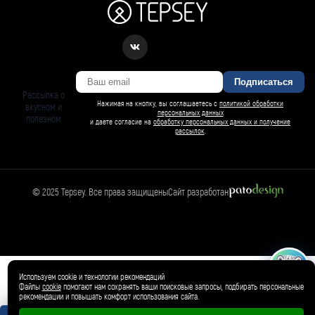
Подписаться
Рассылка о
Нажимая на кнопку, вы соглашаетесь с
политикой обработки
вкусном и
персональных данных
полезном
и даете согласие на
обработку персональных данных и получение
рассылок
.
© 2025 Tepsey. Все права защищены
Сайт разработан
БАРСИ ИИ
Спросить Барси
Магазин
🛍️
Товар добавлен в корзину ✓
Используем cookie и технологии рекомендаций
Файлы
cookie
помогают нам сохранять ваши поисковые запросы, подбирать персональные
рекомендации и повышать комфорт использования сайта.