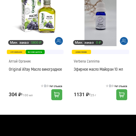
Мин. заказ
5800 ₽
Мин. заказ
0 ₽
оптовая цена
производитель
ремесленник
Алтай Органик
Verbena L'annima
Original Altay Масло виноградное
Эфирное масло Майоран 10 мл
0
0
Нет отзывов
Нет отзывов
304 ₽
1131 ₽
/
/
100 мл
25 г