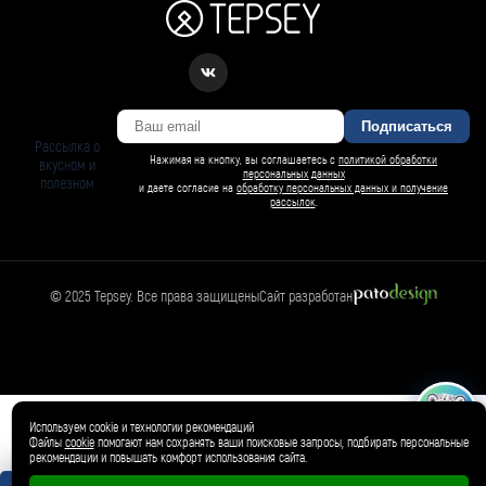
Подписаться
Рассылка о
Нажимая на кнопку, вы соглашаетесь с
политикой обработки
вкусном и
персональных данных
полезном
и даете согласие на
обработку персональных данных и получение
рассылок
.
© 2025 Tepsey. Все права защищены
Сайт разработан
БАРСИ ИИ
Спросить Барси
Магазин
🛍️
Товар добавлен в корзину ✓
Используем cookie и технологии рекомендаций
Файлы
cookie
помогают нам сохранять ваши поисковые запросы, подбирать персональные
рекомендации и повышать комфорт использования сайта.