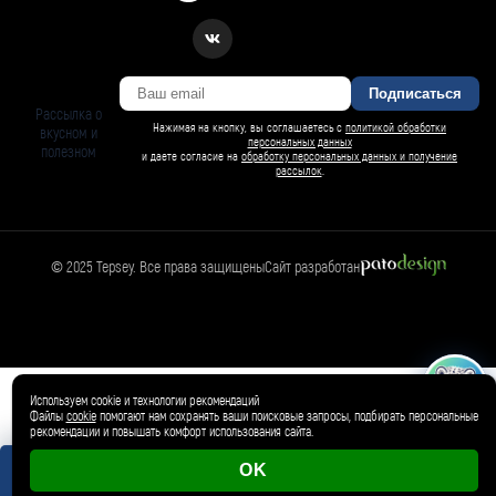
Подписаться
Рассылка о
Нажимая на кнопку, вы соглашаетесь с
политикой обработки
вкусном и
персональных данных
полезном
и даете согласие на
обработку персональных данных и получение
рассылок
.
© 2025 Tepsey. Все права защищены
Сайт разработан
БАРСИ ИИ
Спросить Барси
Магазин
🛍️
Товар добавлен в корзину ✓
Используем cookie и технологии рекомендаций
Файлы
cookie
помогают нам сохранять ваши поисковые запросы, подбирать персональные
рекомендации и повышать комфорт использования сайта.
OK
0 магазинов
0 ₽
Корзина пуста