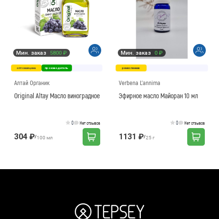
Мин. заказ
5800 ₽
Мин. заказ
0 ₽
оптовая цена
производитель
ремесленник
Алтай Органик
Verbena L'annima
Original Altay Масло виноградное
Эфирное масло Майоран 10 мл
0
0
Нет отзывов
Нет отзывов
304 ₽
1131 ₽
/
/
100 мл
25 г