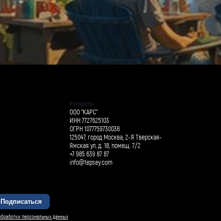
Контакты
ООО "КАРС"
ИНН 7727625103
ОГРН 1077759730036
125047, город Москва, 2-Я Тверская-
Ямская ул, д. 18, помещ. 7/2
+7 985 639 87 87
info@tepsey.com
Подписаться
БАРСИ ИИ
обработки персональных данных