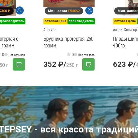
7300 ₽
Мин. заказ
17300 ₽
Мин. заказ
производитель
оптовая цена
производитель
оптовая цена
Altaivita
Алтай-Селигор
отертая с
Брусника протертая, 250
Плоды шип
0 грамм
грамм
400гр
0
0
Нет отзывов
Нет отзывов
352 ₽
/
623 ₽
/
50 г
250 г
TEPSEY - вся красота традици