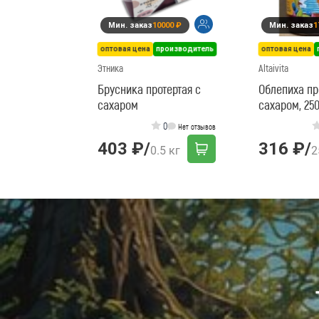
Мин. заказ
10000 ₽
Мин. заказ
1
оптовая цена
производитель
оптовая цена
Этника
Altaivita
Брусника протертая с
Облепиха пр
сахаром
сахаром, 25
0
Нет отзывов
403 ₽
/
316 ₽
/
0.5 кг
2