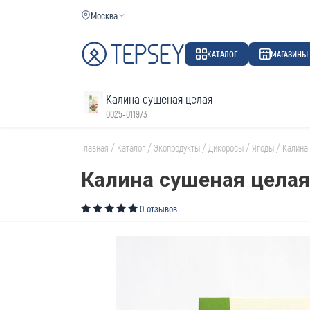
Москва
КАТАЛОГ
МАГАЗИНЫ
Калина сушеная целая
0025-011973
Главная
/
Каталог
/
Экопродукты
/
Дикоросы
/
Ягоды
/
Калина
Калина сушеная целая
0 отзывов