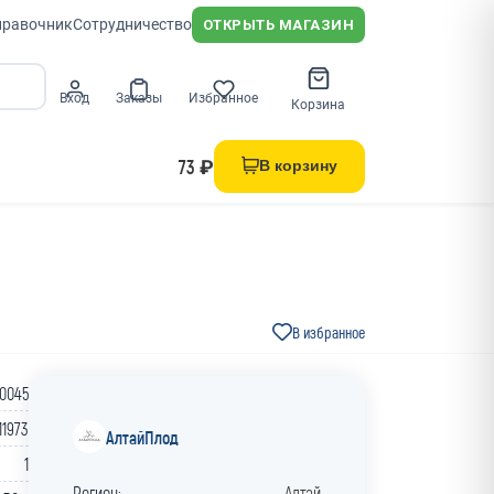
правочник
Сотрудничество
ОТКРЫТЬ МАГАЗИН
Вход
Заказы
Избранное
Корзина
73 ₽
В корзину
В избранное
0045
11973
АлтайПлод
1
Регион:
Алтай