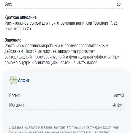
Вес:
50 г
Краткое описание
Растительное сырье для приготовления напитков "Эвкалипт", 25
брикетов по 2 г
Описание
Растение с противомикробным и противовоспалительным
действием Настой из листьев эвкалипта проявляет
бактерицидный, противовирусный и фунгицидный эффекты. При
приеме внутрь и в ингаляциях настой...
Читать далее
Алфит
Регион:
Алтай
Магазин:
Алфит
Доставка из этого магазина выполняется нашим партнёром СДЭК. Чем
больше сумма заказа, тем ниже стоимость доставки. Бесплатная