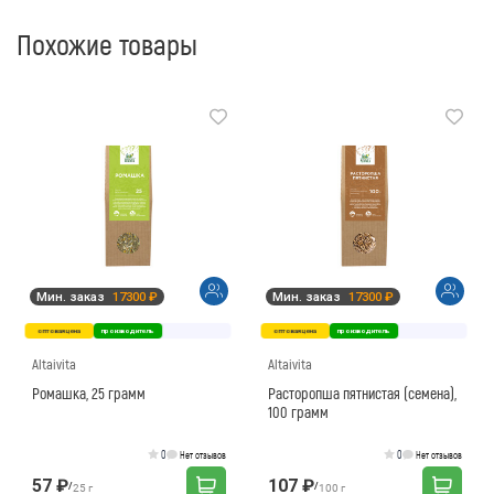
Похожие товары
Мин. заказ
17300 ₽
Мин. заказ
17300 ₽
оптовая цена
производитель
оптовая цена
производитель
Altaivita
Altaivita
Ромашка, 25 грамм
Расторопша пятнистая (семена),
100 грамм
0
0
Нет отзывов
Нет отзывов
57 ₽
107 ₽
/
/
25 г
100 г