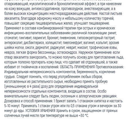
отхаркивающий, муколитический и бронхолитический эффект, а при нанесении
на кожу вяжущее, антиэкссудативное, противозудное, анестезирующее, а в
более высоких концентрациях местнораздражающее действие. Настой листьев
эвкалипта, благодаря эфирному маслу и небольшому количеству горечей,
повышает секрецию пищеварительных желез, улучшает пищеварение.
Применяют в составе комбинированной терапии при острых и хронических
инфекционно-воспалительных заболеваниях различной локализации: ринит,
стоматит, гингивит, ларингит, бронхит, пневмония, гипосекреторный гастрит,
энтероколит, дисбактериоз, холецистит, пиелонефрит, вагинит, кольпит, эрозия
шейки матки, ожоги, дерматит, радикулит, неврит, миозит, трофические язвы,
невроз, легкая форма бессонницы, остеохондроз. Наружное применение: если
отвар эвкалипта заморозить, то можно получить основу для приготовления льда,
которым полезно протирать кожу лица, что сделает её отдохнувшей, а также
избавит от гнойничков и воспалений. ОБЛАСТЬ ПРИМЕНЕНИЯ Противопоказания:
Индивидуальная непереносимость компонентов, беременность, кормление
грудью. Следует помнить, что перед употреблением любых сборов,
изготовленных из растительного сырья, необходимо принять пробную
(уменьшенную в 4 раза) дозу для определения индивидуальной
непереносимости отдельных компонентов, входящих в состав. Особо
внимательными следует быть людям, склонным к аллергическим реакциям.
Дозировка и способ применения: 1 брикет залить 1 стаканом кипятка и настоять
5-10 минут. Принимать 1 стакан утром или по 0,5 стакана утром и вечером за 30
минут до еды. УСЛОВИЯ ХРАНЕНИЯ Хранить в сухом, защищенном от прямых
солнечных лучей месте при температуре не выше +30 °С.