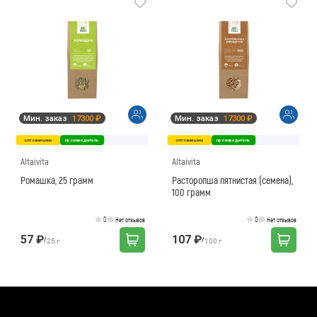
Мин. заказ
17300 ₽
Мин. заказ
17300 ₽
оптовая цена
производитель
оптовая цена
производитель
Altaivita
Altaivita
Ромашка, 25 грамм
Расторопша пятнистая (семена),
100 грамм
0
0
Нет отзывов
Нет отзывов
57 ₽
107 ₽
/
/
25 г
100 г