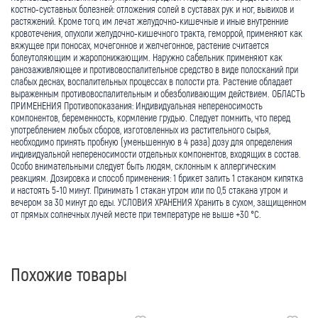
костно-суставных болезней: отложения солей в суставах рук и ног, вывихов и
растяжений. Кроме того, им лечат желудочно-кишечные и иные внутренние
кровотечения, опухоли желудочно-кишечного тракта, геморрой, применяют как
вяжущее при поносах, мочегонное и желчегонное, растение считается
болеутоляющим и жаропонижающим. Наружно сабельник применяют как
ранозаживляющее и противовоспалительное средство в виде полосканий при
слабых деснах, воспалительных процессах в полости рта. Растение обладает
выраженным противовоспалительным и обезболивающим действием. ОБЛАСТЬ
ПРИМЕНЕНИЯ Противопоказания: Индивидуальная непереносимость
компонентов, беременность, кормление грудью. Следует помнить, что перед
употреблением любых сборов, изготовленных из растительного сырья,
необходимо принять пробную (уменьшенную в 4 раза) дозу для определения
индивидуальной непереносимости отдельных компонентов, входящих в состав.
Особо внимательными следует быть людям, склонным к аллергическим
реакциям. Дозировка и способ применения: 1 брикет залить 1 стаканом кипятка
и настоять 5-10 минут. Принимать 1 стакан утром или по 0,5 стакана утром и
вечером за 30 минут до еды. УСЛОВИЯ ХРАНЕНИЯ Хранить в сухом, защищенном
от прямых солнечных лучей месте при температуре не выше +30 °С.
Похожие товары