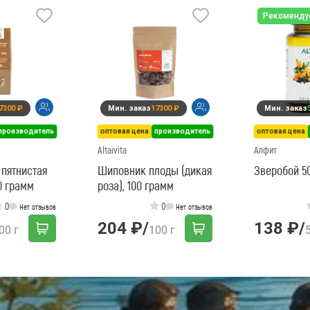
Рекоменду
7300 ₽
Мин. заказ
17300 ₽
Мин. заказ
производитель
оптовая цена
производитель
оптовая цена
Altaivita
Алфит
пятнистая
Шиповник плоды (дикая
Зверобой 5
0 грамм
роза), 100 грамм
0
0
Нет отзывов
Нет отзывов
204 ₽
/
138 ₽
/
00 г
100 г