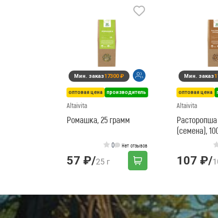
Мин. заказ
17300 ₽
Мин. заказ
1
оптовая цена
производитель
оптовая цена
Altaivita
Altaivita
Ромашка, 25 грамм
Расторопша 
(семена), 10
0
Нет отзывов
57 ₽
/
107 ₽
/
25 г
1