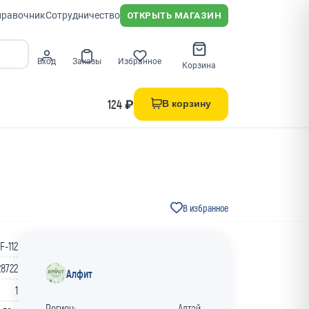
правочник
Сотрудничество
ОТКРЫТЬ МАГАЗИН
Вход
Заказы
Избранное
Корзина
124 ₽
В корзину
В избранное
lF-112
28722
Алфит
1
Регион:
Алтай