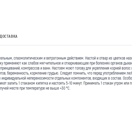
ДОСТАВКА
льным, спазмолитическим и ветрогонным действием. Настой и отвар из цветков назн
ку применяют как слабое мягчительное и отхаркивающее при болезнях органов дыхани
, спринцеваний, компрессов и ванн. Настоем моют голову для укрепления корней вол
ов, беременность, кормление грудью. Следует помнить, что перед употреблением люб
я индивидуальной непереносимости отдельных компонентов, входящих в состав. Особ
кет залить 1 стаканом кипятка и настоять 5-10 минут. Принимать 1 стакан утром или 
учей месте при температуре не выше +30 °С.