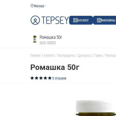
Москва
КАТАЛОГ
МАГАЗИНЫ
Ромашка 50г
0202-028722
Главная
/
Каталог
/
Экопродукты
/
Дикоросы
/
Травы
/
Ромашк
Ромашка 50г
0 отзывов