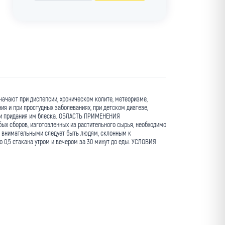
ачают при диспепсии, хроническом колите, метеоризме,
я и при простудных заболеваниях, при детском диатезе,
ос и придания им блеска. ОБЛАСТЬ ПРИМЕНЕНИЯ
ых сборов, изготовленных из растительного сырья, необходимо
о внимательными следует быть людям, склонным к
по 0,5 стакана утром и вечером за 30 минут до еды. УСЛОВИЯ
Мин. заказ