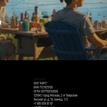
й
Контакты
ООО "КАРС"
ИНН 7727625103
ОГРН 1077759730036
125047, город Москва, 2-Я Тверская-
Ямская ул, д. 18, помещ. 7/2
+7 985 639 87 87