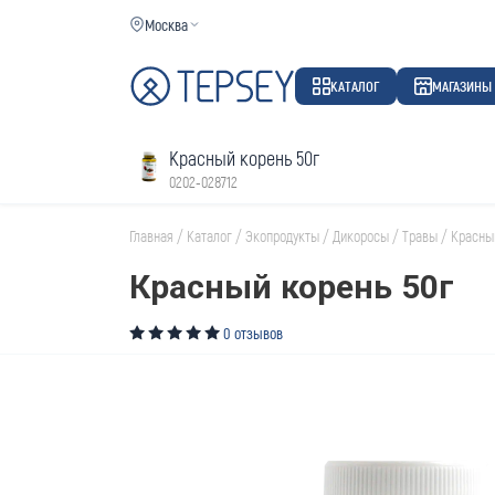
Москва
КАТАЛОГ
МАГАЗИНЫ
Красный корень 50г
0202-028712
Главная
/
Каталог
/
Экопродукты
/
Дикоросы
/
Травы
/
Красны
Красный корень 50г
0 отзывов