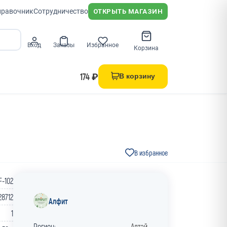
правочник
Сотрудничество
ОТКРЫТЬ МАГАЗИН
Вход
Заказы
Избранное
Корзина
174 ₽
В корзину
В избранное
F-102
28712
Алфит
1
Регион:
Алтай