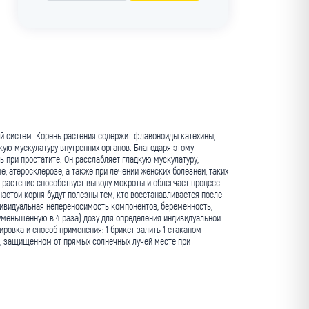
й систем. Корень растения содержит флавоноиды катехины,
кую мускулатуру внутренних органов. Благодаря этому
 при простатите. Он расслабляет гладкую мускулатуру,
е, атеросклерозе, а также при лечении женских болезней, таких
 растение способствует выводу мокроты и облегчает процесс
настои корня будут полезны тем, кто восстанавливается после
ивидуальная непереносимость компонентов, беременность,
(уменьшенную в 4 раза) дозу для определения индивидуальной
овка и способ применения: 1 брикет залить 1 стаканом
ом, защищенном от прямых солнечных лучей месте при