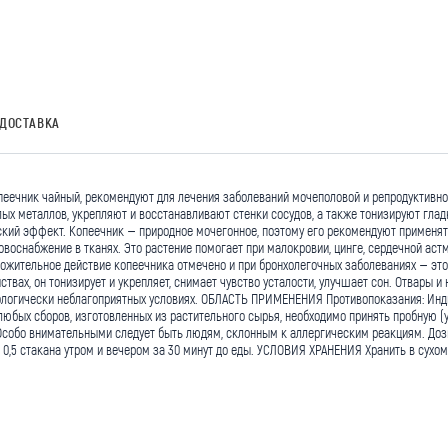
ДОСТАВКА
пеечник чайный, рекомендуют для лечения заболеваний мочеполовой и репродуктивно
х металлов, укрепляют и восстанавливают стенки сосудов, а также тонизируют глад
кий эффект. Копеечник – природное мочегонное, поэтому его рекомендуют применять
воснабжение в тканях. Это растение помогает при малокровии, цинге, сердечной астм
ложительное действие копеечника отмечено и при бронхолегочных заболеваниях – это
вах, он тонизирует и укрепляет, снимает чувство усталости, улучшает сон. Отвары и 
экологически неблагоприятных условиях. ОБЛАСТЬ ПРИМЕНЕНИЯ Противопоказания: Инд
любых сборов, изготовленных из растительного сырья, необходимо принять пробную 
Особо внимательными следует быть людям, склонным к аллергическим реакциям. Дозир
 по 0,5 стакана утром и вечером за 30 минут до еды. УСЛОВИЯ ХРАНЕНИЯ Хранить в сух