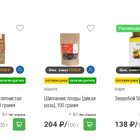
Рекоменду
7300 ₽
Мин. заказ
17300 ₽
Мин. заказ
производитель
оптовая цена
производитель
оптовая цена
Altaivita
Алфит
пятнистая
Шиповник плоды (дикая
Зверобой 5
0 грамм
роза), 100 грамм
0
0
Нет отзывов
Нет отзывов
204 ₽
/
138 ₽
/
00 г
100 г