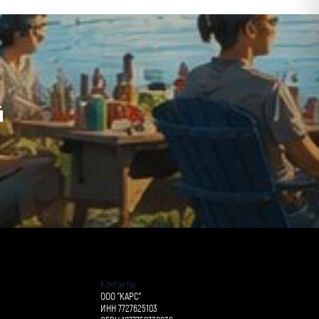
й
Контакты
ООО "КАРС"
ИНН 7727625103