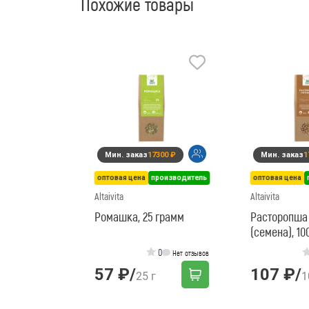
Похожие товары
Мин. заказ
17300 ₽
Мин. заказ
1
оптовая цена
производитель
оптовая цена
Altaivita
Altaivita
Ромашка, 25 грамм
Расторопша 
(семена), 10
0
Нет отзывов
57 ₽
/
107 ₽
/
25 г
1