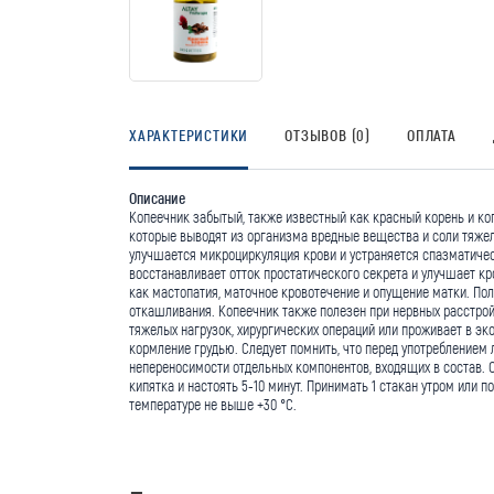
ХАРАКТЕРИСТИКИ
ОТЗЫВОВ (0)
ОПЛАТА
Описание
Копеечник забытый, также известный как красный корень и ко
которые выводят из организма вредные вещества и соли тяжелы
улучшается микроциркуляция крови и устраняется спазматичес
восстанавливает отток простатического секрета и улучшает кро
как мастопатия, маточное кровотечение и опущение матки. По
откашливания. Копеечник также полезен при нервных расстройст
тяжелых нагрузок, хирургических операций или проживает в 
кормление грудью. Следует помнить, что перед употреблением 
непереносимости отдельных компонентов, входящих в состав. 
кипятка и настоять 5-10 минут. Принимать 1 стакан утром или
температуре не выше +30 °С.