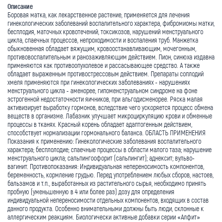
Описание
Боровая матка, как лекарственное растение, применя­ется для лечения
гинекологических заболеваний воспали­тельного характера, фибромиомы матки,
бесплодия, маточ­ных кровотечений, токсикозов, нарушений менструального
цикла, спаечных процессов, непроходимости и воспаления труб. Манжетка
обыкновенная обладает вяжущим, кровоос­танавливающим, мочегонным,
противо­воспалительным и ранозаживляющим действием. Пион, синюха издавна
применяются как противоопухолевое и рассасывающее средство. А также
обладает выраженным противострессовым действием. Препараты соплодий
хмеля применяются при гинеко­логических заболеваниях - нарушениях
менструального цикла - аменорее, гипоменструальном синдроме на фоне
эстрогенной недостаточности яичников, при альгодисменорее. Ряска малая
активизирует выработку гормонов, вследствие чего ускоряется процесс обмена
веществ в организме. Лабазник улучшает микроциркуляцию крови и обменные
процессы в тканях. Красный корень обладает адаптогенным действием,
способствует нормализации гормонального баланса. ОБЛАСТЬ ПРИМЕНЕНИЯ
Показания к применению: Гинекологические заболевания воспалительного
характера; бесплолодие; спаечные процессы в области малого таза; нарушение
менструального цикла; сальпингоофорит (сальпингит); аднексит; вульво-
вагинит. Противопоказания: Индивидуальная непереносимость компонентов,
беременность, кормление грудью. Перед употреблением любых сборов, настоев,
бальзамов и т.п., выработанных из растительного сырья, необходимо принять
пробную (уменьшенную в 4 или более раз) дозу для определения
индивидуальной непереносимости отдельных компонентов, входящих в состав
данного продукта. Особенно внимательными должны быть люди, склонные к
аллергическим реакциям. Биологически активные добавки серии «Алфит»