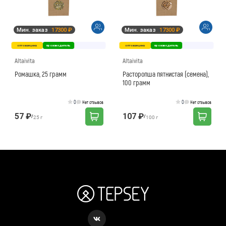
Мин. заказ
17300 ₽
Мин. заказ
17300 ₽
оптовая цена
производитель
оптовая цена
производитель
Altaivita
Altaivita
Ромашка, 25 грамм
Расторопша пятнистая (семена),
100 грамм
0
0
Нет отзывов
Нет отзывов
57 ₽
107 ₽
/
/
25 г
100 г