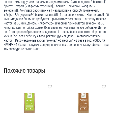
совместимы с другими травами и медикаментами. Суточная доза: 2 брикета (1
брикет – утром («Алфит-1» утренний), 1 брикет – вечером («Алфит-1»
вечерний)). Комплект рассчитан на 1 месяц приема. Способ применения:
«Алфит-32» утренний: 1 брикет залить 0,5–1 стаканом кипятка. Настаивать 5–10
мин. «Водяной бани» не требуется. Принимать утром по 0,5–1 стакану теплого
настоя за 30 мин. до еды. «Алфит-32» вечерний: применяется вечером за 30
минут до еды по той же схеме. Оказывает мягкое седативное действие. Детям
до 10 лет целесообразен прием в дозе по 1 столовой ложке настоя сбора на год
жизни (т.е., если ребенку 4 года, рекомендуемая доза – 4 столовых ложки
настоя). Рекомендуемые курсы приема: 1–3 месяца 1–2 раза в год. УСЛОВИЯ
ХРАНЕНИЯ Хранить в сухом, защищенном от прямых солнечных лучей месте при
температуре не выше +30 °С.
Похожие товары