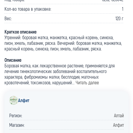
Кол-во товара в упаковке:
1
Вес:
120 г
Краткое описание
Утренний: боровая матка, манжетка, красный корень, синюха,
пион, хмель, лабазник, ряска. Вечерний: боровая матка, манжетка,
красный корень, синюха, пион, хмель, лабазник, ряска.
Описание
Боровая матка, как лекарственное растение, применя­ется для
лечения гинекологических заболеваний воспали­тельного
характера, фибромиомы матки, бесплодия, маточ­ных
кровотечений, токсикозов, нарушений...
Читать далее
Алфит
Регион:
Алтай
Магазин:
Алфит