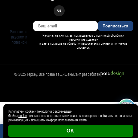
Подписаться
Рассылка о
Нажимая на кнопку, вы соглашаетесь с
политикой обработки
вкусном и
персональных данных
полезном
и даете согласие на
обработку персональных данных и получение
рассылок
.
© 2025 Tepsey. Все права защищены
Сайт разработан
БАРСИ ИИ
Спросить Барси
Магазин
🛍️
Товар добавлен в корзину ✓
Используем cookie и технологии рекомендаций
Файлы
cookie
помогают нам сохранять ваши поисковые запросы, подбирать персональные
рекомендации и повышать комфорт использования сайта.
OK
0 магазинов
0 ₽
Корзина пуста