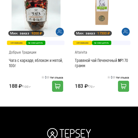
Мин. заказ
9200 ₽
Мин. заказ
17300 ₽
оптовая цена
производитель
оптовая цена
производитель
Добрые Традиции
Altaivita
Чага с каркаде, яблоком и мятой,
Травяной чай Печеночный №1 70
100г
грамм
0
0
Нет отзывов
Нет отзывов
188 ₽
183 ₽
/
/
100 г
70 г