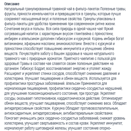
Описание
Натуральный гранулированный травяной чай в фильтр-пакетах Полезные травы,
фрукты, пряности измельчаются и превращаются в гранулы, которые лучше
сохраняют насыщенный вкус и полезные свойства. Гранулы упакованы в
фильтр-пакеты для удобства применения при современном ритме жизни.
Сочетание вкуса и пользы. Вся сила природы в одной чашке чая! Яркий
согревающий напиток с характерным вкусом глинтвейна с пряностями,
имбирем и апельсином дополнен гибискусом и куркумой. Корень имбиря богат
витаминами, эфирными маслами, аминокислотами. Вместе с куркумой и
пряностями способствует повышению иммунитета и улучшению обмена
веществ. Почувствуйте заботу о Вашем здоровье в чашке натурального
травяного чая с природным ароматом. Приятного чаепития с пользой для
здоровья! Травы в составе чая славятся своим полезным действием на
организм: Гибискус Бодрит, восстанавливает энергию и утоляет жажду.
Расширяет и укрепляет стенки сосудов, способствует снижению давления и
холестерина. Улучшает пищеварение и обмен веществ. Используется для
профилактики простудных заболеваний. Апельсин Применяется для
нормализации пищеварения, профилактики сердечно-сосудистых нарушений,
для улучшения психоэмоционального состояния, при простуде. Укрепляет
сосуды, оказывает гипотензивное, кардиотоническое действие. Оптимизирует
обмен веществ, улучшает пищеварение, способствует снижению веса. Обладает
антидепрессивным свойством. Куркума Обладает противовоспалительным,
антиоксидантным, антидепрессивным, антибактериальным свойствами.
Помогает уменьшить риск сердечно-сосудистых заболеваний, снижает уровень
холестерина, улучшает свертываемость и состав крови. Укрепляет иммунитет,
нормализует работу щитовидной железы, улучшает состояние опорно-