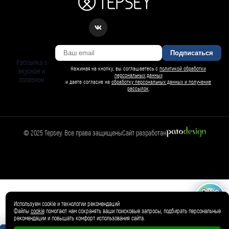
Подписаться
Рассылка о
Нажимая на кнопку, вы соглашаетесь с
политикой обработки
вкусном и
персональных данных
полезном
и даете согласие на
обработку персональных данных и получение
рассылок
.
© 2025 Tepsey. Все права защищены
Сайт разработан
БАРСИ ИИ
Спросить Барси
Магазин
🛍️
Товар добавлен в корзину ✓
Используем cookie и технологии рекомендаций
Файлы
cookie
помогают нам сохранять ваши поисковые запросы, подбирать персональные
рекомендации и повышать комфорт использования сайта.