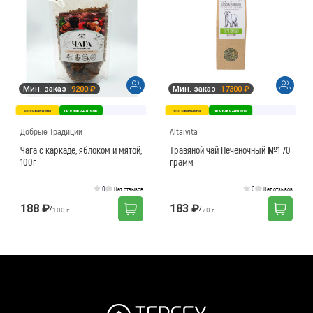
Мин. заказ
9200 ₽
Мин. заказ
17300 ₽
оптовая цена
производитель
оптовая цена
производитель
Добрые Традиции
Altaivita
Чага с каркаде, яблоком и мятой,
Травяной чай Печеночный №1 70
100г
грамм
0
0
Нет отзывов
Нет отзывов
188 ₽
183 ₽
/
/
100 г
70 г