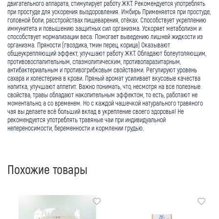
двигательного аппарата, стимулирует работу ЖКТ. Рекомендуется употреблять
при простуде для ускорения выздоровления. Имбирь Применяется при простуде,
головной боли, расстройствах пищеварения, отёках. Способствует укреплению
иммунитета и повышению защитных сил организма. Ускоряет метаболизм и
способствует нормализации веса. Помогает выведению лишней жидкости из
организма. Пряности (гвоздика, тмин перец, корица) Оказывают
общеукрепляющий эффект, улучшают работу ЖКТ. Обладают болеутоляющим,
противовоспалительным, спазмолитическим, противопаразитарным,
антибактериальным и противогрибковым свойствами. Регулируют уровень
сахара и холестерина в крови. Пряный аромат усиливает вкусовые качества
напитка, улучшают аппетит. Важно понимать, что, несмотря на все полезные
свойства, травы обладают накопительным эффектом, то есть, работают не
моментально, а со временем. Но с каждой чашечкой натурального травяного
чая вы делаете всё больший вклад в укрепление своего здоровья! Не
рекомендуется употреблять травяные чаи при индивидуальной
непереносимости, беременности и кормлении грудью.
Похожие товары