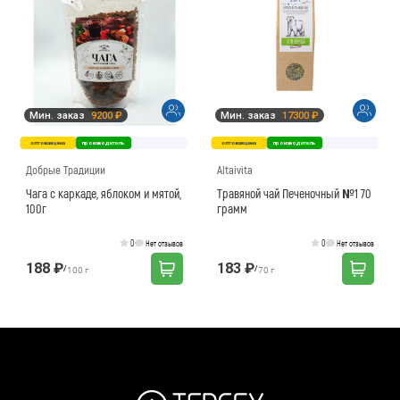
Мин. заказ
9200 ₽
Мин. заказ
17300 ₽
оптовая цена
производитель
оптовая цена
производитель
Добрые Традиции
Altaivita
Чага с каркаде, яблоком и мятой,
Травяной чай Печеночный №1 70
100г
грамм
0
0
Нет отзывов
Нет отзывов
188 ₽
183 ₽
/
/
100 г
70 г