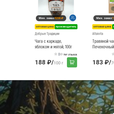
Мин. заказ
9200 ₽
Мин. заказ
1
оптовая цена
производитель
оптовая цена
Добрые Традиции
Altaivita
Чага с каркаде,
Травяной ча
яблоком и мятой, 100г
Печеночный
грамм
0
Нет отзывов
188 ₽
/
183 ₽
/
100 г
7