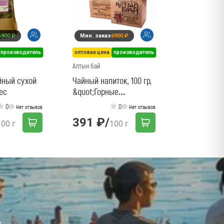
чай с мятой
5800 ₽
Мин. заказ
6900 ₽
219 ₽
/
производитель
оптовая цена
производитель
Алтын бай
йный сухой
Чайный напиток, 100 гр,
ес
&quot;Горные
реки&quot;
0
0
Нет отзывов
Нет отзывов
391 ₽
/
100 г
100 г