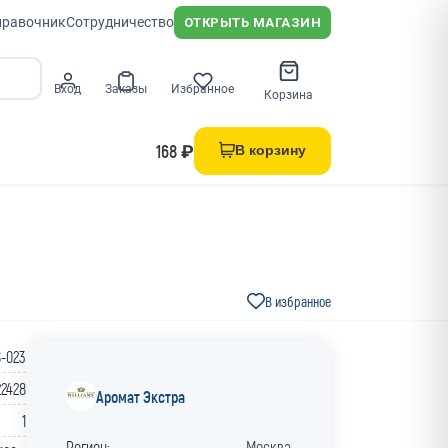
правочник
Сотрудничество
ОТКРЫТЬ МАГАЗИН
Вход
Заказы
Избранное
Корзина
168 ₽
В корзину
В избранное
-023
22428
Аромат Экстра
1
Регион:
Москва