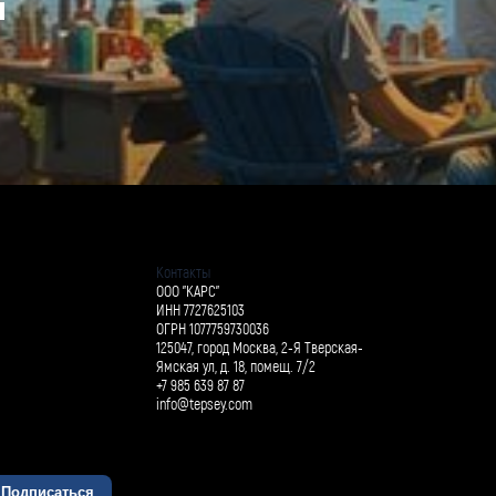
й
Контакты
ООО "КАРС"
ИНН 7727625103
ОГРН 1077759730036
125047, город Москва, 2-Я Тверская-
Ямская ул, д. 18, помещ. 7/2
+7 985 639 87 87
info@tepsey.com
Подписаться