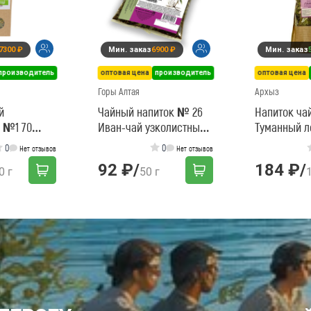
7300 ₽
Мин. заказ
6900 ₽
Мин. заказ
производитель
оптовая цена
производитель
оптовая цена
Горы Алтая
Архыз
й
Чайный напиток № 26
Напиток ча
 №1 70
Иван-чай узколистный
Туманный л
лист
0
0
Нет отзывов
Нет отзывов
92 ₽
/
184 ₽
/
0 г
50 г