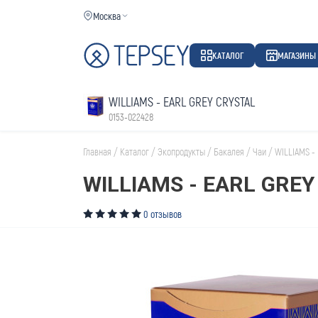
Москва
КАТАЛОГ
МАГАЗИНЫ
WILLIAMS - EARL GREY CRYSTAL
0153-022428
Главная
/
Каталог
/
Экопродукты
/
Бакалея
/
Чаи
/
WILLIAMS -
WILLIAMS - EARL GREY
0 отзывов